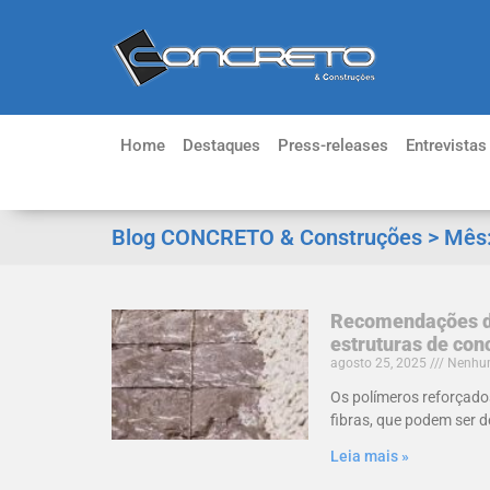
Home
Destaques
Press-releases
Entrevistas
Blog CONCRETO & Construções > Mês
Recomendações de
estruturas de co
agosto 25, 2025
Nenhum
Os polímeros reforçad
fibras, que podem ser d
Leia mais »