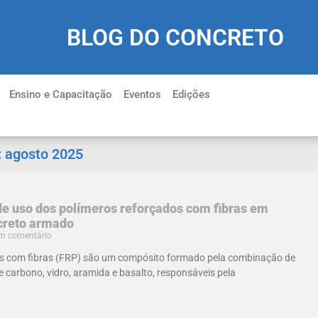
BLOG DO CONCRETO
Ensino e Capacitação
Eventos
Edições
:
agosto 2025
 uso dos polímeros reforçados com fibras em
ncreto armado
 comentário
os com fibras (FRP) são um compósito formado pela combinação de
e carbono, vidro, aramida e basalto, responsáveis pela