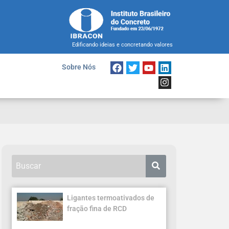
Edificando ideias e concretando valores
Sobre Nós
Ligantes termoativados de
fração fina de RCD