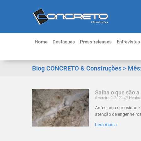
Home
Destaques
Press-releases
Entrevistas
Blog CONCRETO & Construções > Mês
Saiba o que são a
fevereiro 9, 2021
Nenhum
Antes uma curiosidade 
atenção de engenheiro
Leia mais »