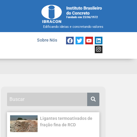
Edificando ideias e concretando valores
Sobre Nós
Ligantes termoativados de
fração fina de RCD