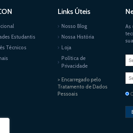
CON
Links Úteis
Ne
ucional
Nosso Blog
As 
tec
dades Estudantis
Nossa História
sua
ês Técnicos
Loja
nais
Política de
Privacidade
> Encarregado pelo
Tratamento de Dados
Pessoais
C