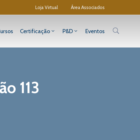
Loja Virtual
Área Associados
ursos
Certificação
P&D
Eventos
ão 113