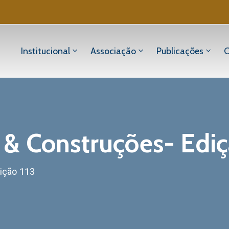
Institucional
Associação
Publicações
C
 & Construções- Ediç
ição 113