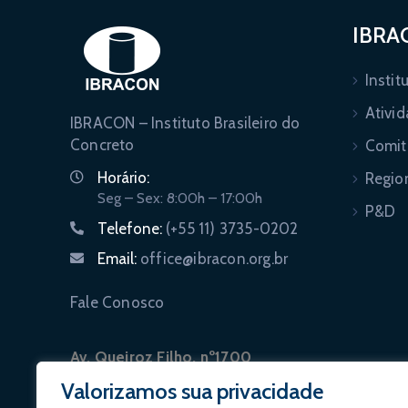
IBRA
Instit
Ativi
IBRACON – Instituto Brasileiro do
Concreto
Comit
Horário:
Regio
Seg – Sex: 8:00h – 17:00h
P&D
Telefone:
(+55 11) 3735-0202
Email:
office@ibracon.org.br
Fale Conosco
Av. Queiroz Filho, nº1700
salas 407-408 Torre D
Valorizamos sua privacidade
Villa Lobos Office Park – 05319-000