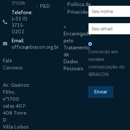
17:00h
Política de
P&D
Privacidade
Telefone:
(+55 11)
3735-
>
0202
Encarregado
pelo
Email:
office@ibracon.org.br
Tratamento
Concordo em
de
receber
Fale
Dados
comunicação do
Conosco
Pessoais
IBRACON
Av. Queiroz
Filho,
nº1700
salas 407-
408 Torre
D
Villa Lobos