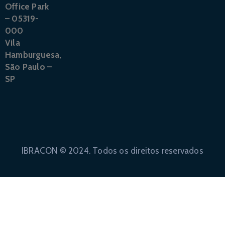
Office Park
– 05319-
000
Vila
Hamburguesa,
São Paulo –
SP
IBRACON © 2024. Todos os direitos reservados