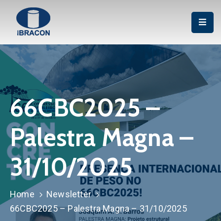
Institucional
Associação
Publicações
66CBC2025 –
Cursos
Palestra Magna –
Certificação
P&D
31/10/2025
Eventos
Home
Newsletter
66CBC2025 – Palestra Magna – 31/10/2025