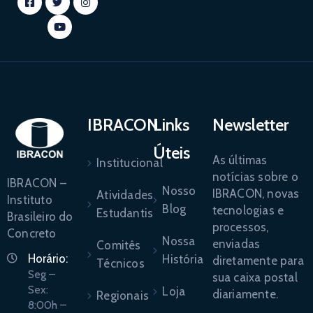
IBRACON
Links
Newsletter
Úteis
As últimas
Institucional
notícias sobre o
IBRACON –
Nosso
IBRACON, novas
Atividades
Instituto
Blog
tecnologias e
Estudantis
Brasileiro do
processos,
Concreto
Nossa
enviadas
Comitês
Horário:
História
diretamente para
Técnicos
Seg –
sua caixa postal
Sex:
Loja
diariamente.
Regionais
8:00h –