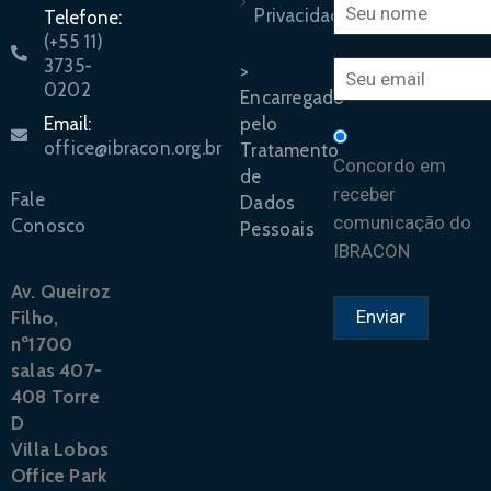
Privacidade
Telefone:
(+55 11)
3735-
>
0202
Encarregado
pelo
Email:
office@ibracon.org.br
Tratamento
Concordo em
de
receber
Fale
Dados
comunicação do
Conosco
Pessoais
IBRACON
Av. Queiroz
Filho,
nº1700
salas 407-
408 Torre
D
Villa Lobos
Office Park