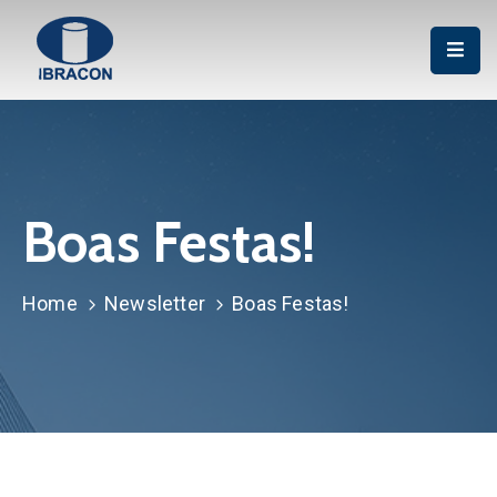
Institucional
Associação
Publicações
Boas Festas!
Cursos
Certificação
Home
Newsletter
Boas Festas!
P&D
Eventos