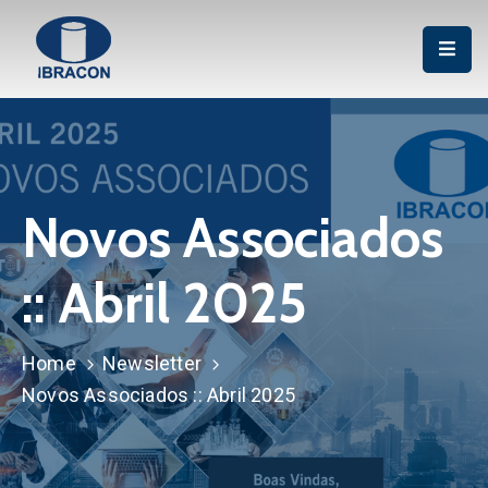
Institucional
Associação
Publicações
Novos Associados
Cursos
:: Abril 2025
Certificação
P&D
Home
Newsletter
Eventos
Novos Associados :: Abril 2025