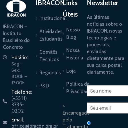
IBRACON
Links
Newsletter
Úteis
As últimas
Institucional
notícias sobre o
IBRACON –
Nosso
IBRACON, novas
Atividades
Instituto
Blog
tecnologias e
Estudantis
Brasileiro do
processos,
Concreto
Nossa
enviadas
Comitês
Horário:
História
diretamente para
Técnicos
Seg –
sua caixa postal
Sex:
Loja
diariamente.
Regionais
8:00h –
17:00h
Política de
P&D
Privacidade
Telefone:
(+55 11)
3735-
>
0202
Encarregado
pelo
Email:
office@ibracon.org.br
Tratamento