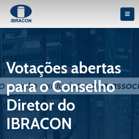
Institucional
Associação
Publicações
Votações abertas
Cursos
para o Conselho
Certificação
P&D
Diretor do
Eventos
IBRACON