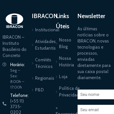
IBRACON
Links
Newsletter
Úteis
As últimas
Institucional
notícias sobre o
IBRACON –
Nosso
IBRACON, novas
Atividades
Instituto
Blog
tecnologias e
Estudantis
Brasileiro do
processos,
Concreto
Nossa
enviadas
Comitês
Horário:
História
diretamente para
Técnicos
Seg –
sua caixa postal
Sex:
Loja
diariamente.
Regionais
8:00h –
17:00h
Política de
P&D
Privacidade
Telefone:
(+55 11)
3735-
>
0202