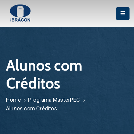
Institucional
Associação
Publicações
Alunos com
Cursos
Créditos
Certificação
P&D
Home
Programa MasterPEC
Eventos
Alunos com Créditos